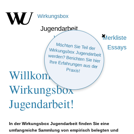
Wirkungsbox
Jugendarbeit
Wirkung finden
Merkliste
Möchten Sie Teil der
Wirkungsbox Jugendarbeit werden? Berichten Sie hier
Ihre Erfahrungen aus der
Wirkungscanvas
Essays
Willkommen zur
Praxis!
Wirkungsbox
Jugendarbeit!
In der Wirkungsbox Jugendarbeit finden Sie eine
umfangreiche Sammlung von empirisch belegten und