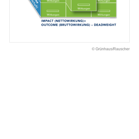
© Grünhaus/Rauscher