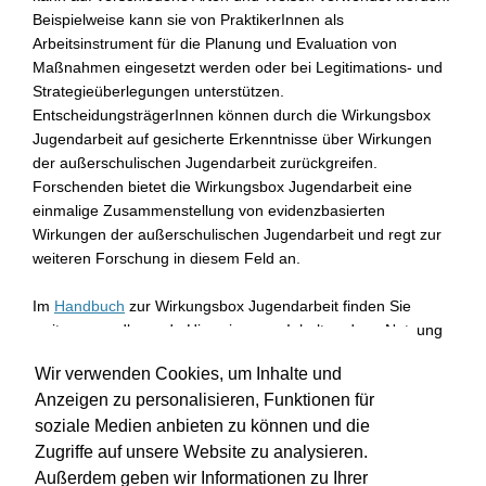
Beispielweise kann sie von PraktikerInnen als
Arbeitsinstrument für die Planung und Evaluation von
Maßnahmen eingesetzt werden oder bei Legitimations- und
Strategieüberlegungen unterstützen.
EntscheidungsträgerInnen können durch die Wirkungsbox
Jugendarbeit auf gesicherte Erkenntnisse über Wirkungen
der außerschulischen Jugendarbeit zurückgreifen.
Forschenden bietet die Wirkungsbox Jugendarbeit eine
einmalige Zusammenstellung von evidenzbasierten
Wirkungen der außerschulischen Jugendarbeit und regt zur
weiteren Forschung in diesem Feld an.
Im
Handbuch
zur Wirkungsbox Jugendarbeit finden Sie
weitere grundlegende Hinweise zum Inhalt und zur Nutzung
der webbasierten Datenbank.
Wir verwenden Cookies, um Inhalte und
Anzeigen zu personalisieren, Funktionen für
Wir wünschen Ihnen viel Erfolg bei der praktischen
Anwendung der Wirkungsbox Jugendarbeit!
soziale Medien anbieten zu können und die
Zugriffe auf unsere Website zu analysieren.
Außerdem geben wir Informationen zu Ihrer