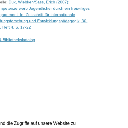
elle:
Düx, Wiebken/Sass, Erich (2007):
mpetenzerwerb Jugendlicher durch ein freiwilliges
agement. In: Zeitschrift für internationale
ldungsforschung und Entwicklungspädagogik, 30.
, Heft 4, S. 17-22
-Bibliothekskatalog
nd die Zugriffe auf unsere Website zu