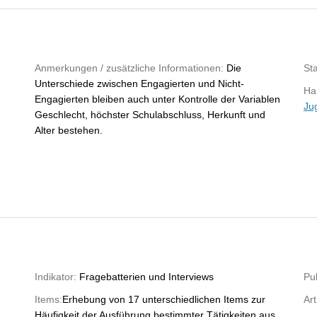
Anmerkungen / zusätzliche Informationen:
Die
St
Unterschiede zwischen Engagierten und Nicht-
Hau
Engagierten bleiben auch unter Kontrolle der Variablen
Ju
Geschlecht, höchster Schulabschluss, Herkunft und
Alter bestehen.
Indikator:
Fragebatterien und Interviews
Pub
Items:
Erhebung von 17 unterschiedlichen Items zur
Art
Häufigkeit der Ausführung bestimmter Tätigkeiten aus