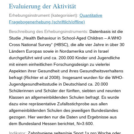
Evaluierung der Aktivität
Erhebungsinstrument (kategorisiert):
Quantitative
Fragebogenerhebung (schriftlich/offline)
Beschreibung des Erhebungsinstruments:
Datenbasis ist die
Studie „Health Behaviour in School-Aged Children – A WHO
Cross National Survey“ (HBSC), die alle vier Jahre in über 30
Ländern Europas sowie in Nordamerika und in Israel
durchgeführt wird und ca. 200.000 Kinder und Jugendliche
mit einem einheitlichen Forschungsdesign zu vielerlei
Aspekten ihrer Gesundheit und ihres Gesundheitsverhaltens
befragt (Richter et al 2008). Insgesamt wurden für die WHO-
Jugendgesundheitsstudie in Deutschland ca. 20.000
Schülerinnen und Schüler der fünften, siebten und neunten
Klassen an allgemeinbildenden Schulen befragt. Es wurde
dazu eine repräsentative Zufallsstichprobe aus allen
allgemeinbildenden Schulen des jeweiligen Bundeslandes
gezogen. Hier werden nur die Daten und Ergebnisse aus
dem Bundesland Hessen berichtet, N=3.600.
Indikator:
Zahnhygiene selten/nie Sport 1x pro Woche oder