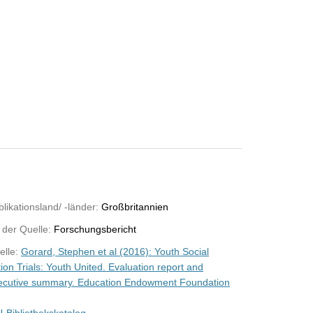
likationsland/ -länder:
Großbritannien
 der Quelle:
Forschungsbericht
elle:
Gorard, Stephen et al (2016): Youth Social
ion Trials: Youth United. Evaluation report and
ecutive summary. Education Endowment Foundation