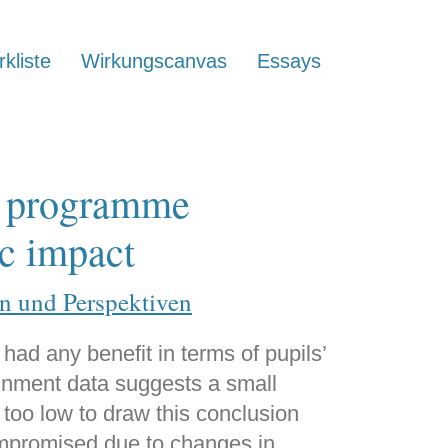
kliste
Wirkungscanvas
Essays
of programme
ic impact
n und Perspektiven
 had any benefit in terms of pupils’
inment data suggests a small
s too low to draw this conclusion
ompromised due to changes in