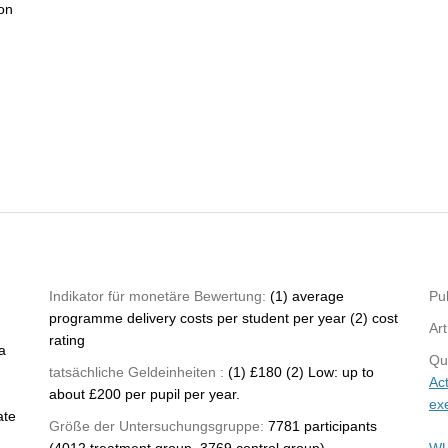
on
Indikator für monetäre Bewertung:
(1) average
Pub
programme delivery costs per student per year (2) cost
Art
rating
a
Qu
tatsächliche Geldeinheiten :
(1) £180 (2) Low: up to
Act
about £200 per pupil per year.
ex
ate
Größe der Untersuchungsgruppe:
7781 participants