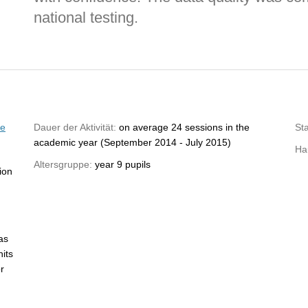
national testing.
de
Dauer der Aktivität:
on average 24 sessions in the
St
academic year (September 2014 - July 2015)
Hau
Altersgruppe:
year 9 pupils
ion
as
its
r