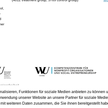
(4012 treatment group, 3769 control group)
WU
ol,
e
d
her
rrierefreiheit
lisieren, Funktionen für soziale Medien anbieten zu können u
erwendung unserer Website an unsere Partner für soziale Medi
mit weiteren Daten zusammen, die Sie ihnen bereitgestellt hab