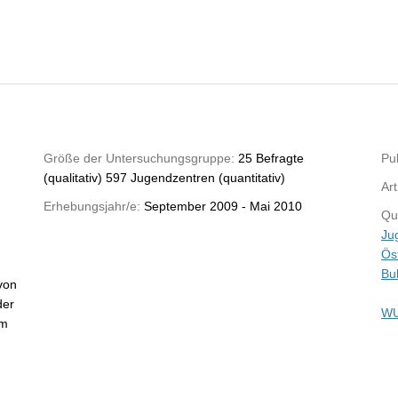
Größe der Untersuchungsgruppe:
25 Befragte
Pub
(qualitativ) 597 Jugendzentren (quantitativ)
Art
Erhebungsjahr/e:
September 2009 - Mai 2010
Qu
Ju
Öst
Bu
 von
der
WU
am