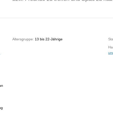
Altersgruppe:
13 bis 22-Jährige
St
Hau
n
un
an
ng