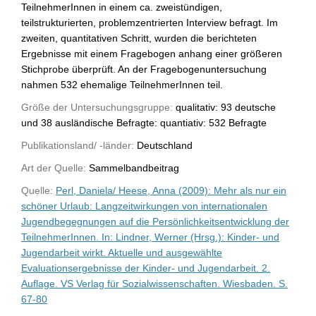
TeilnehmerInnen in einem ca. zweistündigen,
teilstrukturierten, problemzentrierten Interview befragt. Im
zweiten, quantitativen Schritt, wurden die berichteten
Ergebnisse mit einem Fragebogen anhang einer größeren
Stichprobe überprüft. An der Fragebogenuntersuchung
nahmen 532 ehemalige TeilnehmerInnen teil.
Größe der Untersuchungsgruppe:
qualitativ: 93 deutsche
und 38 ausländische Befragte: quantiativ: 532 Befragte
Publikationsland/ -länder:
Deutschland
Art der Quelle:
Sammelbandbeitrag
Quelle:
Perl, Daniela/ Heese, Anna (2009): Mehr als nur ein
schöner Urlaub: Langzeitwirkungen von internationalen
Jugendbegegnungen auf die Persönlichkeitsentwicklung der
TeilnehmerInnen. In: Lindner, Werner (Hrsg.): Kinder- und
Jugendarbeit wirkt. Aktuelle und ausgewählte
Evaluationsergebnisse der Kinder- und Jugendarbeit. 2.
Auflage. VS Verlag für Sozialwissenschaften. Wiesbaden. S.
67-80