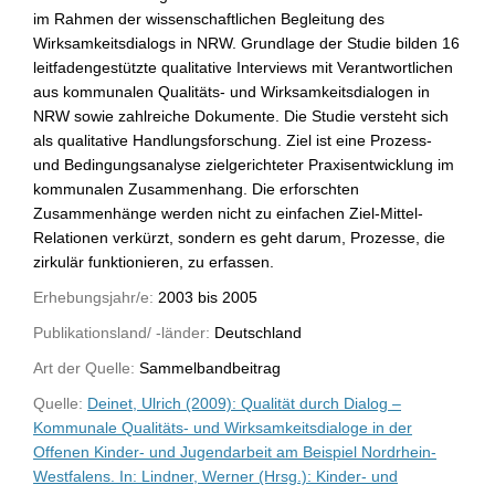
im Rahmen der wissenschaftlichen Begleitung des
Wirksamkeitsdialogs in NRW. Grundlage der Studie bilden 16
leitfadengestützte qualitative Interviews mit Verantwortlichen
aus kommunalen Qualitäts- und Wirksamkeitsdialogen in
NRW sowie zahlreiche Dokumente. Die Studie versteht sich
als qualitative Handlungsforschung. Ziel ist eine Prozess-
und Bedingungsanalyse zielgerichteter Praxisentwicklung im
kommunalen Zusammenhang. Die erforschten
Zusammenhänge werden nicht zu einfachen Ziel-Mittel-
Relationen verkürzt, sondern es geht darum, Prozesse, die
zirkulär funktionieren, zu erfassen.
Erhebungsjahr/e:
2003 bis 2005
Publikationsland/ -länder:
Deutschland
Art der Quelle:
Sammelbandbeitrag
Quelle:
Deinet, Ulrich (2009): Qualität durch Dialog –
Kommunale Qualitäts- und Wirksamkeitsdialoge in der
Offenen Kinder- und Jugendarbeit am Beispiel Nordrhein-
Westfalens. In: Lindner, Werner (Hrsg.): Kinder- und