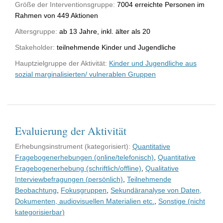
Größe der Interventionsgruppe:
7004 erreichte Personen im
Rahmen von 449 Aktionen
Altersgruppe:
ab 13 Jahre, inkl. älter als 20
Stakeholder:
teilnehmende Kinder und Jugendliche
Hauptzielgruppe der Aktivität:
Kinder und Jugendliche aus
sozial marginalisierten/ vulnerablen Gruppen
Evaluierung der Aktivität
Erhebungsinstrument (kategorisiert):
Quantitative
Fragebogenerhebungen (online/telefonisch)
,
Quantitative
Fragebogenerhebung (schriftlich/offline)
,
Qualitative
Interviewbefragungen (persönlich)
,
Teilnehmende
Beobachtung
,
Fokusgruppen
,
Sekundäranalyse von Daten,
Dokumenten, audiovisuellen Materialien etc.
,
Sonstige (nicht
kategorisierbar)