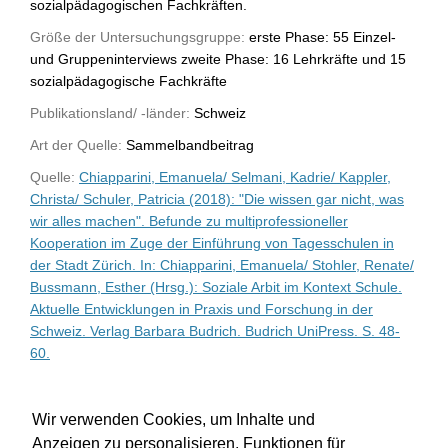
sozialpädagogischen Fachkräften.
Größe der Untersuchungsgruppe:
erste Phase: 55 Einzel-
und Gruppeninterviews zweite Phase: 16 Lehrkräfte und 15
sozialpädagogische Fachkräfte
Publikationsland/ -länder:
Schweiz
Art der Quelle:
Sammelbandbeitrag
Quelle:
Chiapparini, Emanuela/ Selmani, Kadrie/ Kappler,
Christa/ Schuler, Patricia (2018): "Die wissen gar nicht, was
wir alles machen". Befunde zu multiprofessioneller
Kooperation im Zuge der Einführung von Tagesschulen in
der Stadt Zürich. In: Chiapparini, Emanuela/ Stohler, Renate/
Bussmann, Esther (Hrsg.): Soziale Arbit im Kontext Schule.
Aktuelle Entwicklungen in Praxis und Forschung in der
Schweiz. Verlag Barbara Budrich. Budrich UniPress. S. 48-
60.
WU-Bibliothekskatalog
Wir verwenden Cookies, um Inhalte und
Anzeigen zu personalisieren, Funktionen für