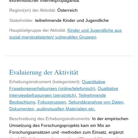
extremistischer Internetpropaganda.
Region(en) der Aktivität:
Österreich
Stakeholder:
teilnehmende Kinder und Jugendliche
Hauptzielgruppe der Aktivität:
Kinder und Jugendliche aus
sozial marginalisierten/ vulnerablen Gruppen
Evaluierung der Aktivität
Erhebungsinstrument (kategorisiert):
Quantitative
Fragebogenerhebungen (online/telefonisch)
,
Qualitative
Interviewbefragungen (persönlich)
,
Teilnehmende
Beobachtung
,
Fokusgruppen
,
Sekundäranalyse von Daten,
Dokumenten, audiovisuellen Materialien etc.
Beschreibung des Erhebungsinstruments:
In der empirischen
Umsetzung des Forschungsprojekts kam ein Mix an
Forschungsansätzen und -methoden zum Einsatz, ergänzt