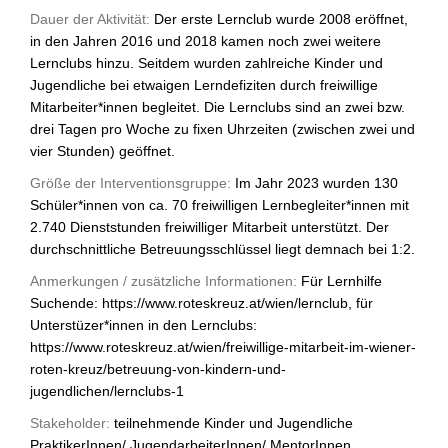
Dauer der Aktivität:
Der erste Lernclub wurde 2008 eröffnet,
in den Jahren 2016 und 2018 kamen noch zwei weitere
Lernclubs hinzu. Seitdem wurden zahlreiche Kinder und
Jugendliche bei etwaigen Lerndefiziten durch freiwillige
Mitarbeiter*innen begleitet. Die Lernclubs sind an zwei bzw.
drei Tagen pro Woche zu fixen Uhrzeiten (zwischen zwei und
vier Stunden) geöffnet.
Größe der Interventionsgruppe:
Im Jahr 2023 wurden 130
Schüler*innen von ca. 70 freiwilligen Lernbegleiter*innen mit
2.740 Dienststunden freiwilliger Mitarbeit unterstützt. Der
durchschnittliche Betreuungsschlüssel liegt demnach bei 1:2.
Anmerkungen / zusätzliche Informationen:
Für Lernhilfe
Suchende: https://www.roteskreuz.at/wien/lernclub, für
Unterstüzer*innen in den Lernclubs:
https://www.roteskreuz.at/wien/freiwillige-mitarbeit-im-wiener-
roten-kreuz/betreuung-von-kindern-und-
jugendlichen/lernclubs-1
Stakeholder:
teilnehmende Kinder und Jugendliche
PraktikerInnen/ JugendarbeiterInnen/ MentorInnen