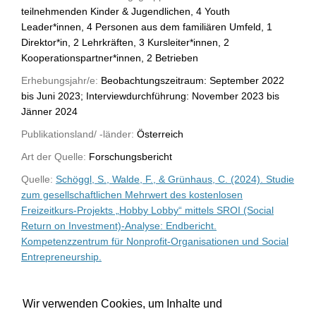
teilnehmenden Kinder & Jugendlichen, 4 Youth
Leader*innen, 4 Personen aus dem familiären Umfeld, 1
Direktor*in, 2 Lehrkräften, 3 Kursleiter*innen, 2
Kooperationspartner*innen, 2 Betrieben
Erhebungsjahr/e:
Beobachtungszeitraum: September 2022
bis Juni 2023; Interviewdurchführung: November 2023 bis
Jänner 2024
Publikationsland/ -länder:
Österreich
Art der Quelle:
Forschungsbericht
Quelle:
Schöggl, S., Walde, F., & Grünhaus, C. (2024). Studie
zum gesellschaftlichen Mehrwert des kostenlosen
Freizeitkurs-Projekts „Hobby Lobby“ mittels SROI (Social
Return on Investment)-Analyse: Endbericht.
Kompetenzzentrum für Nonprofit-Organisationen und Social
Entrepreneurship.
WU-Bibliothekskatalog
Wir verwenden Cookies, um Inhalte und