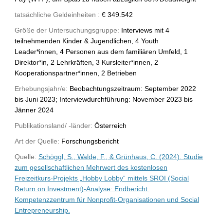
tatsächliche Geldeinheiten :
€ 349.542
Größe der Untersuchungsgruppe:
Interviews mit 4
teilnehmenden Kinder & Jugendlichen, 4 Youth
Leader*innen, 4 Personen aus dem familiären Umfeld, 1
Direktor*in, 2 Lehrkräften, 3 Kursleiter*innen, 2
Kooperationspartner*innen, 2 Betrieben
Erhebungsjahr/e:
Beobachtungszeitraum: September 2022
bis Juni 2023; Interviewdurchführung: November 2023 bis
Jänner 2024
Publikationsland/ -länder:
Österreich
Art der Quelle:
Forschungsbericht
Quelle:
Schöggl, S., Walde, F., & Grünhaus, C. (2024). Studie
zum gesellschaftlichen Mehrwert des kostenlosen
Freizeitkurs-Projekts „Hobby Lobby“ mittels SROI (Social
Return on Investment)-Analyse: Endbericht.
Kompetenzzentrum für Nonprofit-Organisationen und Social
Entrepreneurship.