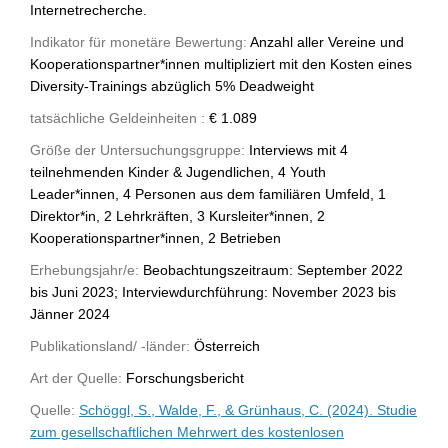
Internetrecherche.
Indikator für monetäre Bewertung:
Anzahl aller Vereine und
Kooperationspartner*innen multipliziert mit den Kosten eines
Diversity-Trainings abzüglich 5% Deadweight
tatsächliche Geldeinheiten :
€ 1.089
Größe der Untersuchungsgruppe:
Interviews mit 4
teilnehmenden Kinder & Jugendlichen, 4 Youth
Leader*innen, 4 Personen aus dem familiären Umfeld, 1
Direktor*in, 2 Lehrkräften, 3 Kursleiter*innen, 2
Kooperationspartner*innen, 2 Betrieben
Erhebungsjahr/e:
Beobachtungszeitraum: September 2022
bis Juni 2023; Interviewdurchführung: November 2023 bis
Jänner 2024
Publikationsland/ -länder:
Österreich
Art der Quelle:
Forschungsbericht
Quelle:
Schöggl, S., Walde, F., & Grünhaus, C. (2024). Studie
zum gesellschaftlichen Mehrwert des kostenlosen