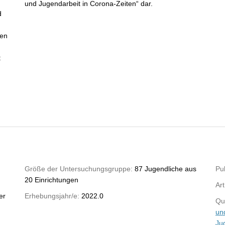
und Jugendarbeit in Corona-Zeiten“ dar.
d
den
t
Größe der Untersuchungsgruppe:
87 Jugendliche aus
Pub
20 Einrichtungen
Art
er
Erhebungsjahr/e:
2022.0
Qu
un
Ju