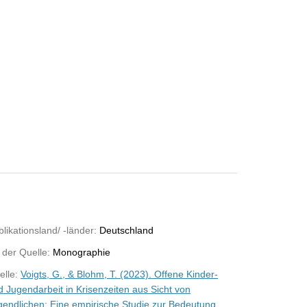
likationsland/ -länder:
Deutschland
 der Quelle:
Monographie
elle:
Voigts, G., & Blohm, T. (2023). Offene Kinder-
d Jugendarbeit in Krisenzeiten aus Sicht von
gendlichen: Eine empirische Studie zur Bedeutung